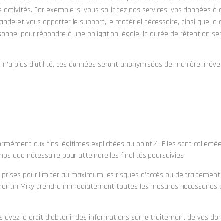
activités. Par exemple, si vous sollicitez nos services, vos données à
de et vous apporter le support, le matériel nécessaire, ainsi que la
sonnel pour répondre à une obligation légale, la durée de rétention se
 n’a plus d’utilité, ces données seront anonymisées de manière irréve
rmément aux fins légitimes explicitées au point 4. Elles sont collecté
ps que nécessaire pour atteindre les finalités poursuivies.
 prises pour limiter au maximum les risques d’accès ou de traitement 
rentin Miky
prendra immédiatement toutes les mesures nécessaires 
 avez le droit d’obtenir des informations sur le traitement de vos donn