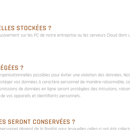
LLES STOCKÉES ?
usivement sur les PC de notre entreprise ou les serveurs Cloud dont
ÉGÉES ?
organisationnelles possibles pour éviter une violation des données. 
 protéger vos données à caractère personnel de manière raisonnable,
missions de données en ligne seront protégées des intrusions, raiso
 de vos appareils et identifiants personnels.
ES SERONT CONSERVÉES ?
ersonnel dépend de la finalité pour lesquelles celles-ci ont été coll