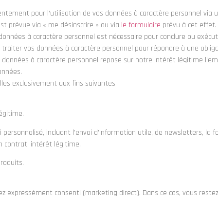
tement pour l’utilisation de vos données à caractère personnel via u
 prévue via « me désinscrire » ou via
le formulaire
prévu à cet effet
 données à caractère personnel est nécessaire pour conclure ou exécut
s traiter vos données à caractère personnel pour répondre à une obli
os données à caractère personnel repose sur notre intérêt légitime l’e
données.
es exclusivement aux fins suivantes :
égitime.
i personnalisé, incluant l’envoi d’information utile, de newsletters, la f
 contrat, intérêt légitime.
roduits.
vez expressément consenti (marketing direct). Dans ce cas, vous rest
.