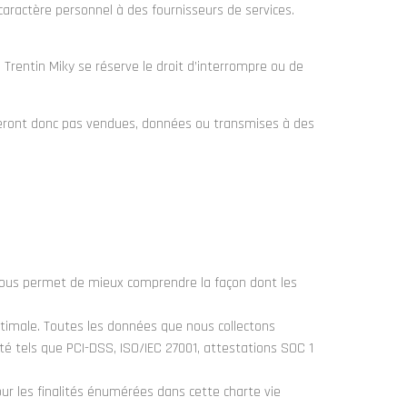
caractère personnel à des fournisseurs de services.
rentin Miky se réserve le droit d’interrompre ou de
 seront donc pas vendues, données ou transmises à des
 nous permet de mieux comprendre la façon dont les
timale. Toutes les données que nous collectons
ité tels que PCI-DSS, ISO/IEC 27001, attestations SOC 1
r les finalités énumérées dans cette charte vie