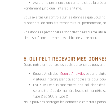
Assurer la pertinence du contenu et de la prése
Fondement juridique
: intérêt légitime.
Vous exercez un contrôle sur les données que vous no
suspendre, de manière temporaire ou permanente, cer
Vos données personnelles sont destinées à être utili
tiers, sauf consentement explicite de votre part.
5. QUI PEUT RECEVOIR MES DONNÉ
Outre notre entreprise, les seuls partenaires pouvant
Google Analytics :
Google Analytics
est une plate
visiteurs interagissent avec notre site pour pouv
OVH : OVH est un constructeur de solutions d’h
seront traitées de manière légale et honnête s
type 2 et SOC 2 type 2.
Nous pouvons partager les données à caractère person