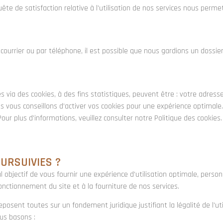
de satisfaction relative à l’utilisation de nos services nous permet
ourrier ou par téléphone, il est possible que nous gardions un dossier 
tées via des cookies, à des fins statistiques, peuvent être : votre adre
 vous conseillons d’activer vos cookies pour une expérience optimale. T
ur plus d’informations, veuillez consulter notre Politique des cookies.
OURSUIVIES ?
 objectif de vous fournir une expérience d’utilisation optimale, person
nctionnement du site et à la fourniture de nos services.
eposent toutes sur un fondement juridique justifiant la légalité de l’uti
us basons :