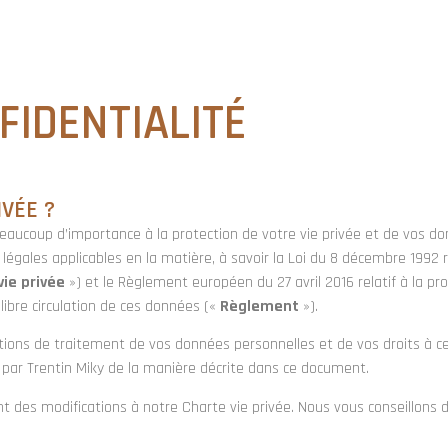
E INTÉRIEURE
MENUISERIE EXTÉRIEURE
CHÂSSIS
FIDENTIALITÉ
IVÉE ?
eaucoup d’importance à la protection de votre vie privée et de vos do
ales applicables en la matière, à savoir la Loi du 8 décembre 1992 rel
vie privée
») et le Règlement européen du 27 avril 2016 relatif à la p
libre circulation de ces données («
Règlement
»).
ons de traitement de vos données personnelles et de vos droits à cet 
 par Trentin Miky
de la manière décrite dans ce document.
t des modifications à notre Charte vie privée. Nous vous conseillons