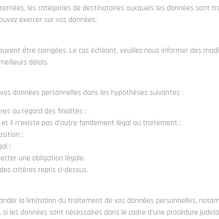
cernées, les catégories de destinataires auxquels les données sont tra
pouvez exercer sur vos données.
euvent être corrigées.
Le cas échéant, veuillez nous informer des modi
eilleurs délais.
de vos données personnelles dans les hypothèses suivantes :
es au regard des finalités ;
t il n’existe pas d’autre fondement légal au traitement ;
sition ;
al ;
cter une obligation légale.
es critères repris ci-dessus.
ander la limitation du traitement de vos données personnelles, nota
 si les données sont nécessaires dans le cadre d’une procédure judicia