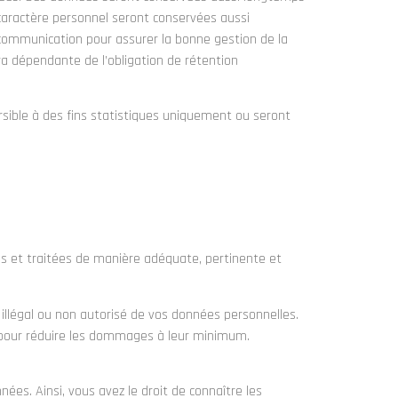
 caractère personnel seront conservées aussi
 communication pour assurer la bonne gestion de la
ra dépendante de l’obligation de rétention
rsible à des fins statistiques uniquement ou seront
es et traitées de manière adéquate, pertinente et
illégal ou non autorisé de vos données personnelles.
pour réduire les dommages à leur minimum.
ées. Ainsi, vous avez le droit de connaître les