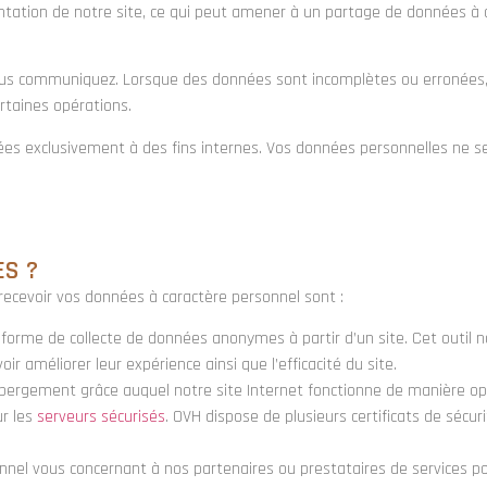
ntation de notre site, ce qui peut amener à un partage de données à 
us communiquez. Lorsque des données sont incomplètes ou erronées, T
taines opérations.
sées exclusivement à des fins internes. Vos données personnelles ne
ES ?
 recevoir vos données à caractère personnel sont :
forme de collecte de données anonymes à partir d’un site. Cet outil
oir améliorer leur expérience ainsi que l’efficacité du site.
ébergement grâce auquel notre site Internet fonctionne de manière op
ur les
serveurs sécurisés
. OVH dispose de plusieurs certificats de sécur
nel vous concernant à nos partenaires ou prestataires de services pou