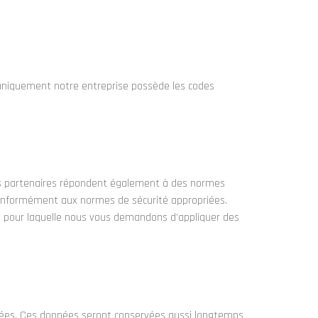
 uniquement notre entreprise possède les codes
Nos partenaires répondent également à des normes
 conformément aux normes de sécurité appropriées.
n pour laquelle nous vous demandons d’appliquer des
ectées. Ces données seront conservées aussi longtemps